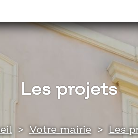
Les projets
eil
>
Votre mairie
>
Les p