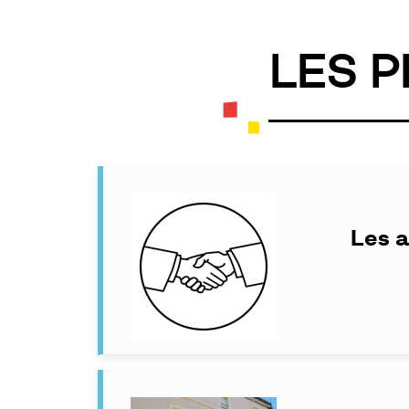
LES 
Les a